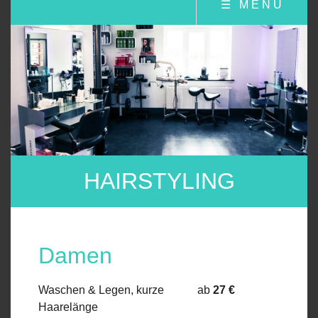
☰ MENÜ
HAIRSTYLING
Damen
Waschen & Legen, kurze
ab
27 €
Haarelänge