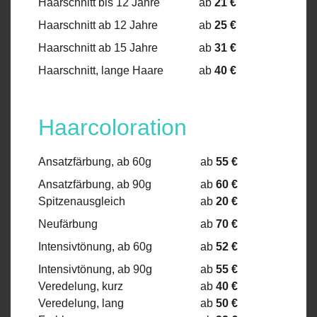
Haarschnitt
bis 12 Jahre
ab
21 €
Haarschnitt ab 12 Jahre
ab
25
€
Haarschnitt ab 15 Jahre
ab
31
€
Haarschnitt, lange Haare
ab
40 €
Haarcoloration
Ansatzfärbung, ab 60g
ab
55
€
Ansatzfärbung, ab 90g
ab
60 €
Spitzenausgleich
ab
20 €
Neufärbung
ab
70 €
Intensivtönung, ab 60g
ab
52 €
Intensivtönung, ab 90g
ab
55
€
Veredelung, kurz
ab
40
€
Veredelung, lang
ab
50 €