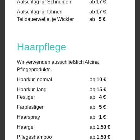
Aufschlag für Schneiden
ab
17 €
Aufschlag für föhnen
ab
17
€
Teildauerwelle, je Wickler
ab
5 €
Haarpflege
Wir verwenden ausschließlich Alcina
Pflegeprodukte.
Haarkur, normal
ab
10 €
Haarkur, lang
ab
15 €
Festiger
ab
4 €
Farbfestiger
ab
5 €
Haarspray
ab
1 €
Haargel
ab
1,50 €
Pflegeshampoo
ab
1,50 €