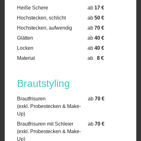
Heiße Schere
ab
17 €
Hochstecken, schlicht
ab
50 €
Hochstecken, aufwendig
ab
70 €
Glätten
ab
40 €
Locken
ab
40 €
Material
ab
8 €
Brautstyling
Brautfrisuren
ab
70
€
(exkl. Probestecken & Make-
Up)
Brautfrisuren mit Schleier
ab
70 €
(exkl. Probestecken & Make-
Up)